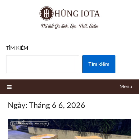
Skip
to
content
TÌM KIẾM
Tìm kiếm
Menu
Ngày:
Tháng 6 6, 2026