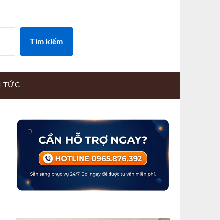
Tìm kiếm
N TỨC