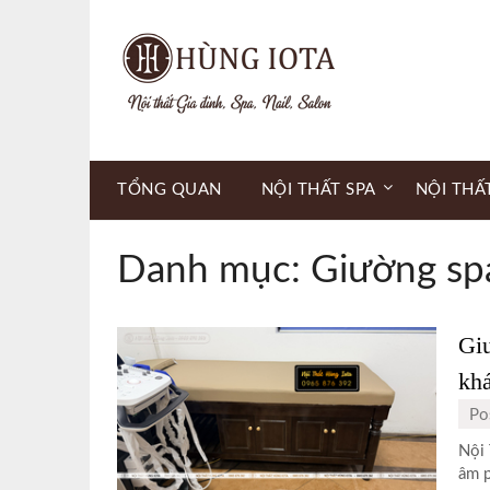
Skip
to
content
TỔNG QUAN
NỘI THẤT SPA
NỘI THẤ
Danh mục:
Giường sp
Giư
kh
Po
Nội 
âm p