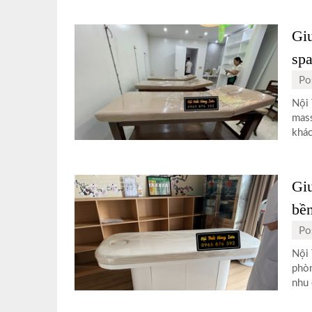
Gi
spa
Po
Nội 
mass
khác
Gi
bề
Po
Nội 
phòn
nhu 