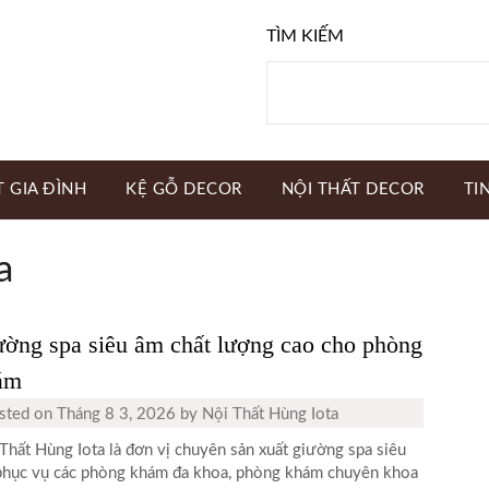
TÌM KIẾM
T GIA ĐÌNH
KỆ GỖ DECOR
NỘI THẤT DECOR
TI
a
ờng spa siêu âm chất lượng cao cho phòng
ám
sted on
Tháng 8 3, 2026
by
Nội Thất Hùng Iota
Thất Hùng Iota là đơn vị chuyên sản xuất giường spa siêu
hục vụ các phòng khám đa khoa, phòng khám chuyên khoa