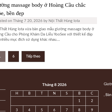
ường massage body ở Hoàng Cầu chắc
e, bền đẹp
sted on
Tháng 7 20, 2026
by
Nội Thất Hùng Iota
Thất Hùng Iota vừa bàn giao mẫu giường massage body ở
g Cầu cho Phòng Khám Da Liễu YooSee với thiết kế đáp
nhiều mục đích sử dụng khác nhau….
…
6
Tiếp theo
Giườ
Tháng 8 2026
H
B
T
N
S
B
C
,
Bàn
1
2
3
4
5
6
7
8
9