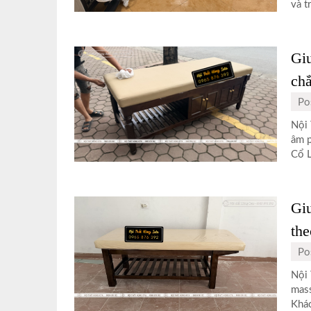
và t
Gi
chắ
Po
Nội 
âm p
Cổ L
Gi
the
Po
Nội 
mass
Khác