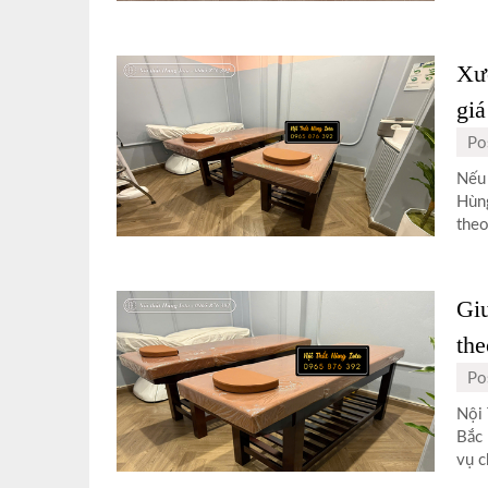
Xưở
giá
Po
Nếu 
Hùng
theo
Gi
the
Po
Nội 
Bắc 
vụ c