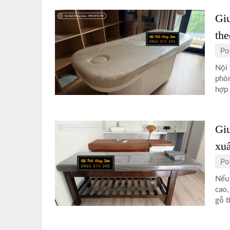
Giư
the
Po
Nội 
phòn
hợp 
Gi
xuấ
Po
Nếu 
cao,
gỗ t