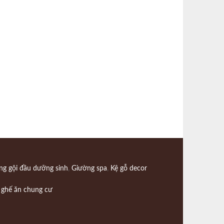
ng gội đầu dưỡng sinh
,
Giường spa
,
Kệ gỗ decor
 ghế ăn chung cư