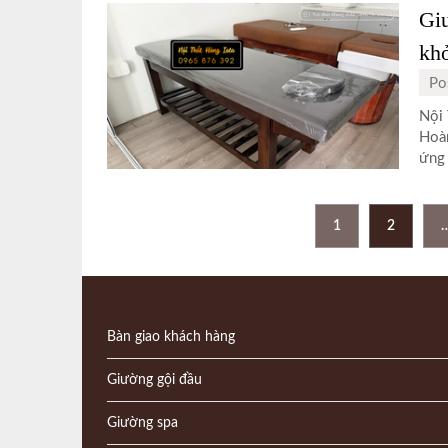
Gi
khỏ
Po
Nội 
Hoàn
ứng 
Phân
1
2
trang
bài
viết
Bàn giao khách hàng
Giường gội đầu
Giường spa