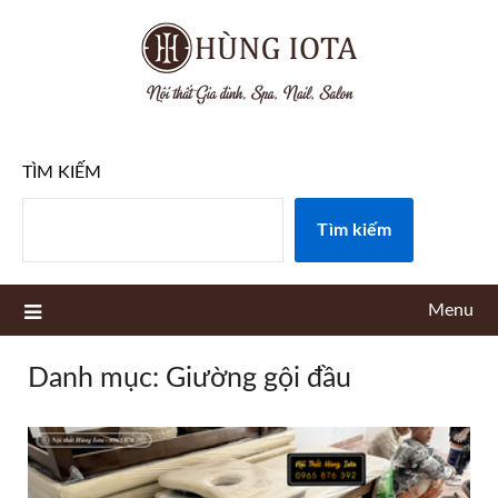
Skip
to
content
TÌM KIẾM
Tìm kiếm
Menu
Danh mục:
Giường gội đầu