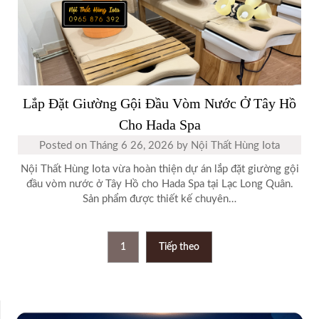
Lắp Đặt Giường Gội Đầu Vòm Nước Ở Tây Hồ
Cho Hada Spa
Posted on
Tháng 6 26, 2026
by
Nội Thất Hùng Iota
Nội Thất Hùng Iota vừa hoàn thiện dự án lắp đặt giường gội
đầu vòm nước ở Tây Hồ cho Hada Spa tại Lạc Long Quân.
Sản phẩm được thiết kế chuyên…
Phân
1
Tiếp theo
trang
bài