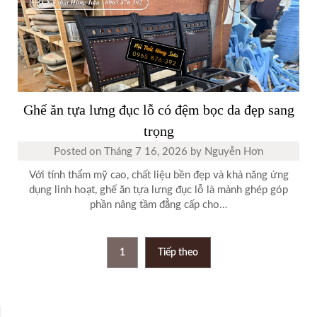
Ghế ăn tựa lưng đục lỗ có đệm bọc da đẹp sang
trọng
Posted on
Tháng 7 16, 2026
by
Nguyễn Hơn
Với tính thẩm mỹ cao, chất liệu bền đẹp và khả năng ứng
dụng linh hoạt, ghế ăn tựa lưng đục lỗ là mảnh ghép góp
phần nâng tầm đẳng cấp cho…
Phân
1
Tiếp theo
trang
bài